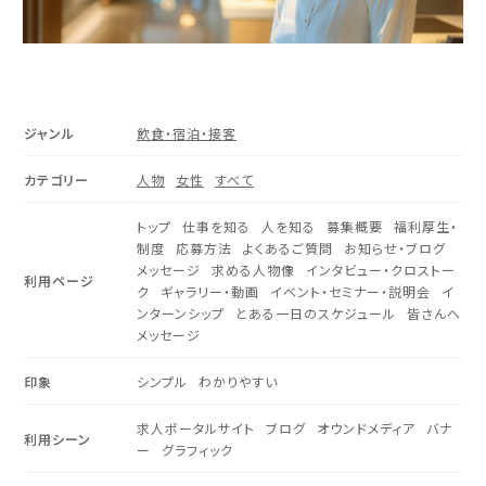
ジャンル
飲食・宿泊・接客
カテゴリー
人物
女性
すべて
トップ
仕事を知る
人を知る
募集概要
福利厚生・
制度
応募方法
よくあるご質問
お知らせ・ブログ
メッセージ
求める人物像
インタビュー・クロストー
利用ページ
ク
ギャラリー・動画
イベント・セミナー・説明会
イ
ンターンシップ
とある一日のスケジュール
皆さんへ
メッセージ
印象
シンプル
わかりやすい
求人ポータルサイト
ブログ
オウンドメディア
バナ
利用シーン
ー
グラフィック