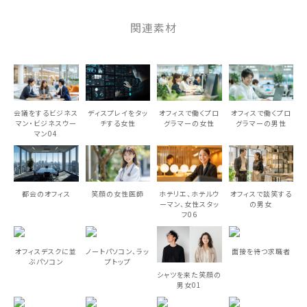
関連素材
会議をするビジネス
ディスプレイをタッ
オフィスで働くプロ
オフィスで働くプロ
マン・ビジネスウー
チする女性
グラマーの女性
グラマーの男性
マン04
都会のオフィス
笑顔の女性医師
ホテリエ、ホテルウ
オフィスで談笑する
ーマン、女性スタッ
の男女
フ06
オフィスデスクに並
ノートパソコン、ラッ
面接を待つ求職者
ぶパソコン
プトップ
シャツを来た笑顔の
男女01