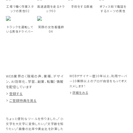
工場で働く作業スタ
高速道路を走るトラ
手術をする医者
オフィス街で電話を
ッフの男性02
ック03
するスーツの男性
トラックを運転して
笑顔の女性看護師
いる男性ドライバー
04
WEB業界の（現場の声、業種、デザイ
WEBデザイナー歴10年以上、利用サーバ
ー10種類以上のプロが自信をもってオス
ン、AI効率化、学習、副業、転職）情報
スメします！
を配信しています
詳細をみる
登録する
ご登録特典を見る
ちょっと便利なツールを作りました。「小
文字を大文字に変換したい」「文字数を知
りたい」「画像の比率や黄金比を計算した