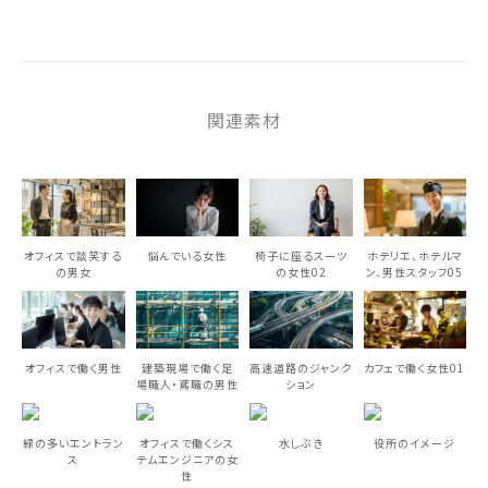
関連素材
オフィスで談笑する
悩んでいる女性
椅子に座るスーツ
ホテリエ、ホテルマ
の男女
の女性02
ン、男性スタッフ05
オフィスで働く男性
建築現場で働く足
高速道路のジャンク
カフェで働く女性01
場職人・鳶職の男性
ション
緑の多いエントラン
オフィスで働くシス
水しぶき
役所のイメージ
ス
テムエンジニアの女
性