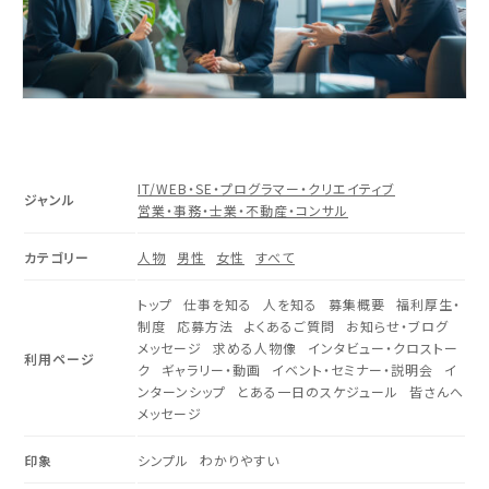
IT/WEB・SE・プログラマー・クリエイティブ
ジャンル
営業・事務・士業・不動産・コンサル
カテゴリー
人物
男性
女性
すべて
トップ
仕事を知る
人を知る
募集概要
福利厚生・
制度
応募方法
よくあるご質問
お知らせ・ブログ
メッセージ
求める人物像
インタビュー・クロストー
利用ページ
ク
ギャラリー・動画
イベント・セミナー・説明会
イ
ンターンシップ
とある一日のスケジュール
皆さんへ
メッセージ
印象
シンプル
わかりやすい