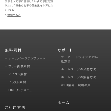
文字を大文字に変換したい」「文字数を知
りたい」「画像の比率や黄金比を計算した
い」など
詳細をみる
無料素材
サポート
サーバー・ドメインのお申
ホームページテンプレート
込方法
フリー画像素材
ホームページの公開方法
アイコン素材
ホームページの集客方法
イラスト素材
WEB業界｜現場の声
LINEリッチメニュー
ホーム
ご利用方法