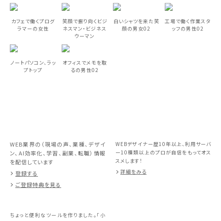
カフェで働くプログ
笑顔で振り向くビジ
白いシャツを来た笑
工場で働く作業スタ
ラマーの女性
ネスマン・ビジネス
顔の男女02
ッフの男性02
ウーマン
ノートパソコン、ラッ
オフィスでメモを取
プトップ
るの男性02
WEB業界の（現場の声、業種、デザイ
WEBデザイナー歴10年以上、利用サーバ
ー10種類以上のプロが自信をもってオス
ン、AI効率化、学習、副業、転職）情報
スメします！
を配信しています
詳細をみる
登録する
ご登録特典を見る
ちょっと便利なツールを作りました。「小