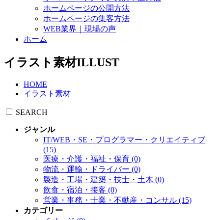
ホームページの公開方法
ホームページの集客方法
WEB業界｜現場の声
ホーム
イラスト素材
ILLUST
HOME
イラスト素材
SEARCH
ジャンル
IT/WEB・SE・プログラマー・クリエイティブ
(15)
医療・介護・福祉・保育 (0)
物流・運輸・ドライバー (0)
製造・工場・建築・技士・土木 (0)
飲食・宿泊・接客 (0)
営業・事務・士業・不動産・コンサル (15)
カテゴリー