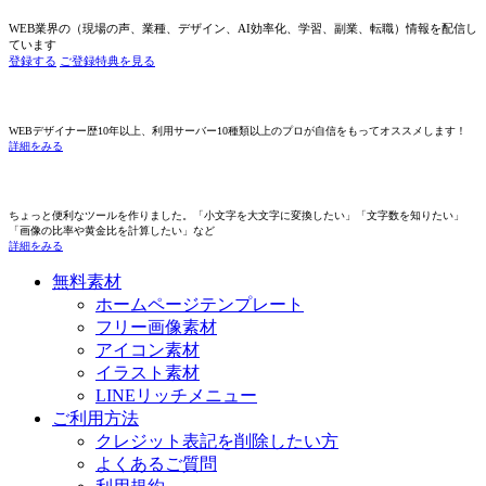
WEB業界の（現場の声、業種、デザイン、AI効率化、学習、副業、転職）情報を配信し
ています
登録する
ご登録特典を見る
WEBデザイナー歴10年以上、利用サーバー10種類以上のプロが自信をもってオススメします！
詳細をみる
ちょっと便利なツールを作りました。「小文字を大文字に変換したい」「文字数を知りたい」
「画像の比率や黄金比を計算したい」など
詳細をみる
無料素材
ホームページテンプレート
フリー画像素材
アイコン素材
イラスト素材
LINEリッチメニュー
ご利用方法
クレジット表記を削除したい方
よくあるご質問