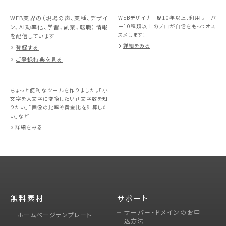
WEB業界の（現場の声、業種、デザイ
WEBデザイナー歴10年以上、利用サーバ
ー10種類以上のプロが自信をもってオス
ン、AI効率化、学習、副業、転職）情報
スメします！
を配信しています
詳細をみる
登録する
ご登録特典を見る
ちょっと便利なツールを作りました。「小
文字を大文字に変換したい」「文字数を知
りたい」「画像の比率や黄金比を計算した
い」など
詳細をみる
無料素材
サポート
サーバー・ドメインのお申
ホームページテンプレート
込方法