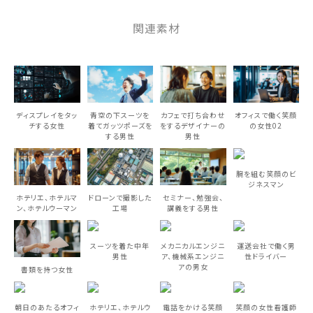
関連素材
ディスプレイをタッ
青空の下スーツを
カフェで打ち合わせ
オフィスで働く笑顔
チする女性
着てガッツポーズを
をするデザイナーの
の女性02
する男性
男性
腕を組む笑顔のビ
ジネスマン
ホテリエ、ホテルマ
ドローンで撮影した
セミナー、勉強会、
ン、ホテルウーマン
工場
講義をする男性
スーツを着た中年
メカニカルエンジニ
運送会社で働く男
男性
ア、機械系エンジニ
性ドライバー
アの男女
書類を持つ女性
朝日のあたるオフィ
ホテリエ、ホテルウ
電話をかける笑顔
笑顔の女性看護師