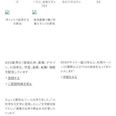
ス
ーマン、女性スタッ
のビジネスマン
06
フ02
オフィスで談笑する
物流倉庫で働く作
の男女
業スタッフの男性
WEB業界の（現場の声、業種、デザイ
WEBデザイナー歴10年以上、利用サーバ
ー10種類以上のプロが自信をもってオス
ン、AI効率化、学習、副業、転職）情報
スメします！
を配信しています
詳細をみる
登録する
ご登録特典を見る
ちょっと便利なツールを作りました。「小
文字を大文字に変換したい」「文字数を知
りたい」「画像の比率や黄金比を計算した
い」など