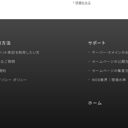
詳細をみる
用方法
サポート
ジット表記を削除したい方
サーバー・ドメインの
あるご質問
ホームページの公開
規約
ホームページの集客
イバシー ポリシー
WEB業界｜現場の声
ホーム