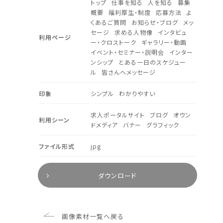
トップ
仕事を知る
人を知る
募集
概要
福利厚生・制度
応募方法
よ
くあるご質問
お知らせ・ブログ
メッ
セージ
求める人物像
インタビュ
利用ページ
ー・クロストーク
ギャラリー・動画
イベント・セミナー・説明会
インター
ンシップ
とある一日のスケジュー
ル
皆さんへメッセージ
印象
シンプル
わかりやすい
求人ポータルサイト
ブログ
オウン
利用シーン
ドメディア
バナー
グラフィック
ファイル形式
jpg
ダウンロード
画像素材一覧へ戻る