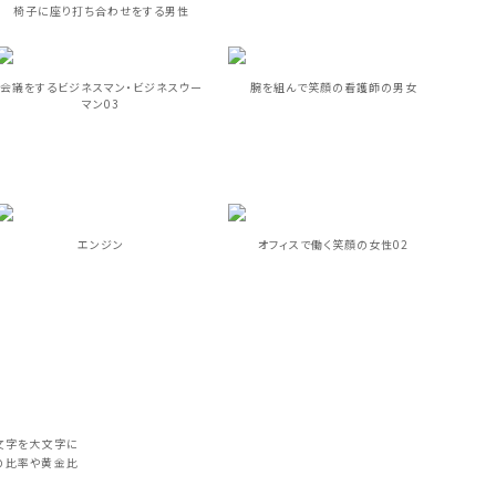
椅子に座り打ち合わせをする男性
会議をするビジネスマン・ビジネスウー
腕を組んで笑顔の看護師の男女
マン03
エンジン
オフィスで働く笑顔の女性02
文字を大文字に
の比率や黄金比