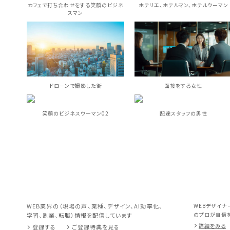
カフェで打ち合わせをする笑顔のビジネ
ホテリエ、ホテルマン、ホテルウーマン
スマン
ドローンで撮影した街
面接をする女性
笑顔のビジネスウーマン02
配達スタッフの男性
WEB業界の（現場の声、業種、デザイン、AI効率化、
WEBデザイナ
のプロが自信を
学習、副業、転職）情報を配信しています
詳細をみる
登録する
ご登録特典を見る