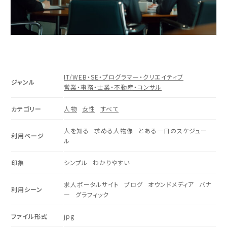
IT/WEB・SE・プログラマー・クリエイティブ
ジャンル
営業・事務・士業・不動産・コンサル
カテゴリー
人物
女性
すべて
人を知る
求める人物像
とある一日のスケジュー
利用ページ
ル
印象
シンプル
わかりやすい
求人ポータルサイト
ブログ
オウンドメディア
バナ
利用シーン
ー
グラフィック
ファイル形式
jpg