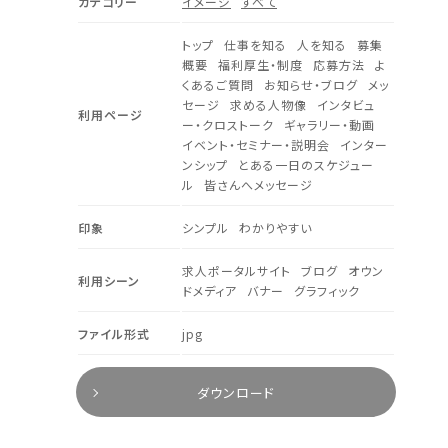
カテゴリー
イメージ
すべて
トップ
仕事を知る
人を知る
募集
概要
福利厚生・制度
応募方法
よ
くあるご質問
お知らせ・ブログ
メッ
セージ
求める人物像
インタビュ
利用ページ
ー・クロストーク
ギャラリー・動画
イベント・セミナー・説明会
インター
ンシップ
とある一日のスケジュー
ル
皆さんへメッセージ
印象
シンプル
わかりやすい
求人ポータルサイト
ブログ
オウン
利用シーン
ドメディア
バナー
グラフィック
ファイル形式
jpg
ダウンロード