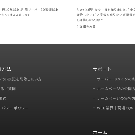
ー歴10年以上、利用サーバー10種類以上
ちょっと便利なツールを作りました。「小
もってオススメします！
変換したい」「文字数を知りたい」「画像
を計算したい」など
詳細をみる
用方法
サポート
ジット表記を削除したい方
サーバー・ドメインの
あるご質問
ホームページの公開
規約
ホームページの集客
イバシー ポリシー
WEB業界｜現場の声
ホーム