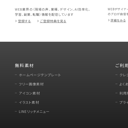
WEB業界の（現場の声、業種、デザイン、AI効率化、
WEBデザイナ
のプロが自信を
学習、副業、転職）情報を配信しています
詳細をみる
登録する
ご登録特典を見る
無料素材
ご利
ホームページテンプレート
クレ
フリー画像素材
よく
アイコン素材
利用
イラスト素材
プラ
LINEリッチメニュー