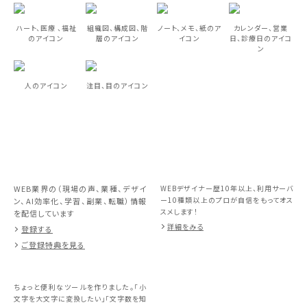
ハート、医療 、福祉
組織図、構成図、階
ノート、メモ、紙のア
カレンダー、営業
のアイコン
層のアイコン
イコン
日、診療日のアイコ
ン
人のアイコン
注目、目のアイコン
WEB業界の（現場の声、業種、デザイ
WEBデザイナー歴10年以上、利用サーバ
ー10種類以上のプロが自信をもってオス
ン、AI効率化、学習、副業、転職）情報
スメします！
を配信しています
詳細をみる
登録する
ご登録特典を見る
ちょっと便利なツールを作りました。「小
文字を大文字に変換したい」「文字数を知