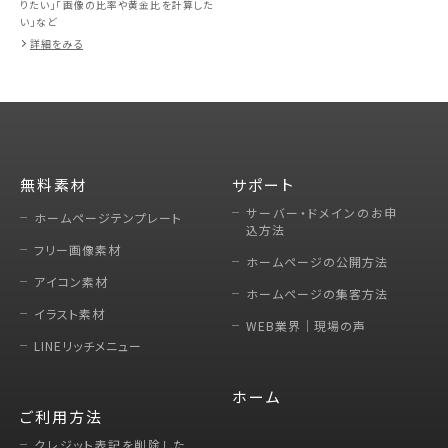
りたい」「画像の比率や黄金比を計算した
い」など
詳細をみる
無料素材
サポート
サーバー・ドメインのお申
ホームページテンプレート
込方法
フリー画像素材
ホームページの公開方法
アイコン素材
ホームページの集客方法
イラスト素材
WEB業界｜現場の声
LINEリッチメニュー
ホーム
ご利用方法
クレジット表記を削除した