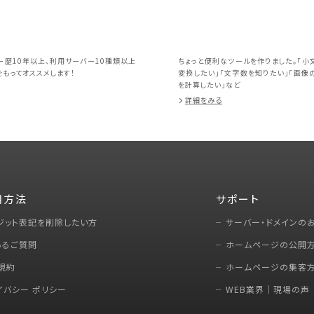
ー歴10年以上、利用サーバー10種類以上
ちょっと便利なツールを作りました。「小
もってオススメします！
変換したい」「文字数を知りたい」「画像
を計算したい」など
詳細をみる
用方法
サポート
ジット表記を削除したい方
サーバー・ドメインの
あるご質問
ホームページの公開
規約
ホームページの集客
イバシー ポリシー
WEB業界｜現場の声