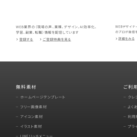
WEB業界の（現場の声、業種、デザイン、AI効率化、
WEBデザイナ
のプロが自信を
学習、副業、転職）情報を配信しています
詳細をみる
登録する
ご登録特典を見る
無料素材
ご利
ホームページテンプレート
クレ
フリー画像素材
よく
アイコン素材
利用
イラスト素材
プラ
LINEリッチメニュー