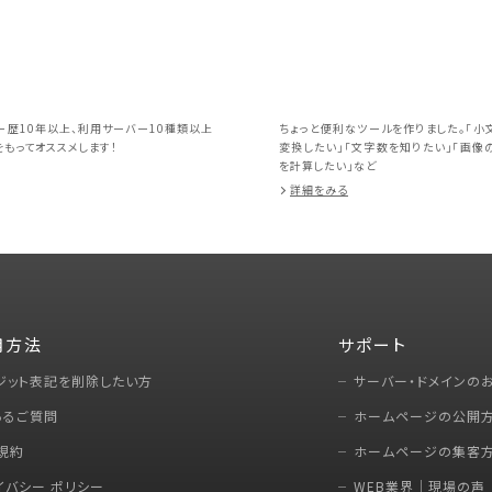
ー歴10年以上、利用サーバー10種類以上
ちょっと便利なツールを作りました。「小
もってオススメします！
変換したい」「文字数を知りたい」「画像
を計算したい」など
詳細をみる
用方法
サポート
ジット表記を削除したい方
サーバー・ドメインの
あるご質問
ホームページの公開
規約
ホームページの集客
イバシー ポリシー
WEB業界｜現場の声