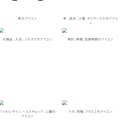
車のアイコン
車 、送迎 、介護、デイサービスのアイコ
ン
お風呂 、入浴 、バスタブのアイコン
時計、時間、営業時間のアイコン
バイタル サイン、ヘルスチェック 、心臓の
ラボ、実験、フラスコのアイコン
アイコン