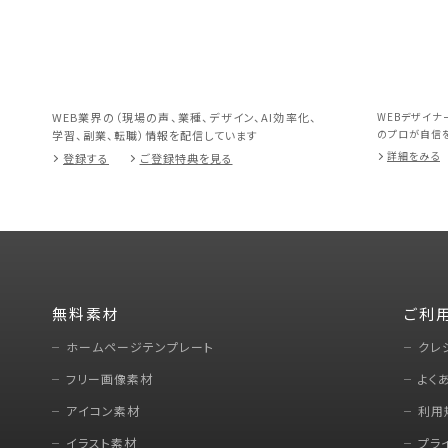
WEB業界の（現場の声、業種、デザイン、AI効率化、
WEBデザイナ
のプロが自信を
学習、副業、転職）情報を配信しています
詳細をみる
登録する
ご登録特典を見る
無料素材
ご利
ホームページテンプレート
クレ
フリー画像素材
よく
アイコン素材
利用
イラスト素材
プラ