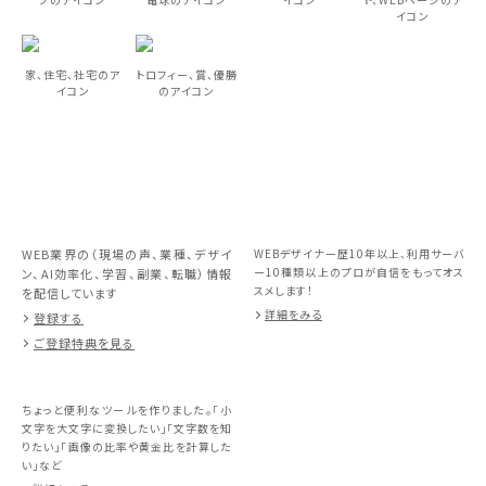
イコン
家、住宅、社宅のア
トロフィー、賞、優勝
イコン
のアイコン
WEB業界の（現場の声、業種、デザイ
WEBデザイナー歴10年以上、利用サーバ
ー10種類以上のプロが自信をもってオス
ン、AI効率化、学習、副業、転職）情報
スメします！
を配信しています
詳細をみる
登録する
ご登録特典を見る
ちょっと便利なツールを作りました。「小
文字を大文字に変換したい」「文字数を知
りたい」「画像の比率や黄金比を計算した
い」など