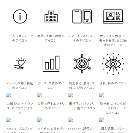
アテンションマーク
病院、医療 、建物の
スマートフォン、スマ
オンライン面接、リ
のアイコン
アイコン
ホのアイコン
モート会議、WEB会
議のアイコン
ハート、医療 、福祉
グラフ、業績のアイ
舵を取る、航海、チ
注目、目のアイコン
のアイコン
コン
ャレンジのアイコン
お知らせ、アナウン
矢印で押すエントリ
車椅子、バリアフリ
吹き出し、インタビ
ス、マイクのアイコ
ーのアイコン
ー 、介護のアイコン
ュー、クロストーク
ン
のアイコン
いいね！サムズアッ
アイデア、ひらめき、
いろいろな記号のア
個人情報、リモー
プのアイコン
電球のアイコン
イコン
ト、WEBページのア