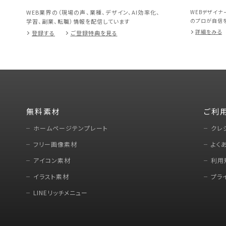
WEB業界の（現場の声、業種、デザイン、AI効率化、
WEBデザイナ
のプロが自信を
学習、副業、転職）情報を配信しています
詳細をみる
登録する
ご登録特典を見る
無料素材
ご利
ホームページテンプレート
クレ
フリー画像素材
よく
アイコン素材
利用
イラスト素材
プラ
LINEリッチメニュー