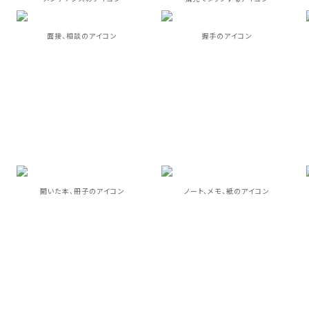
面接、相談のアイコン
握手のアイコン
開いた本、冊子のアイコン
ノート、メモ、紙のアイコン