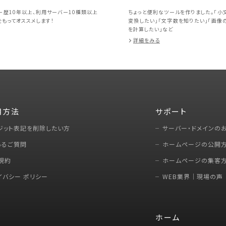
ー歴10年以上、利用サーバー10種類以上
ちょっと便利なツールを作りました。「小
もってオススメします！
変換したい」「文字数を知りたい」「画像
を計算したい」など
詳細をみる
用方法
サポート
ジット表記を削除したい方
サーバー・ドメインの
あるご質問
ホームページの公開
規約
ホームページの集客
イバシー ポリシー
WEB業界｜現場の声
ホーム