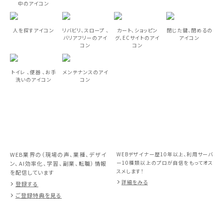
中のアイコン
人を探すアイコン
リバビリ、スロープ 、
カート、ショッピン
閉じた鍵、閉めるの
バリアフリーのアイ
グ、ECサイトのアイ
アイコン
コン
コン
トイレ 、便器 、お手
メンテナンスのアイ
洗いのアイコン
コン
WEB業界の（現場の声、業種、デザイ
WEBデザイナー歴10年以上、利用サーバ
ー10種類以上のプロが自信をもってオス
ン、AI効率化、学習、副業、転職）情報
スメします！
を配信しています
詳細をみる
登録する
ご登録特典を見る