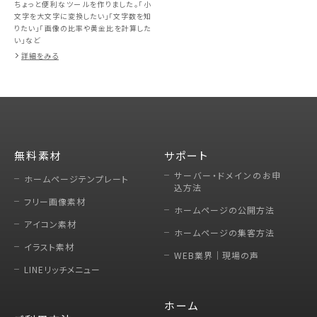
ちょっと便利なツールを作りました。「小
文字を大文字に変換したい」「文字数を知
りたい」「画像の比率や黄金比を計算した
い」など
詳細をみる
無料素材
サポート
サーバー・ドメインのお申
ホームページテンプレート
込方法
フリー画像素材
ホームページの公開方法
アイコン素材
ホームページの集客方法
イラスト素材
WEB業界｜現場の声
LINEリッチメニュー
ホーム