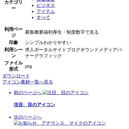
カテゴリ
ビジネス
ー
アイテム
すべて
利用ペー
募集概要
福利厚生・制度
数字で見る
ジ
印象
シンプル
わかりやすい
利用シー
求人ポータルサイト
ブログ
オウンドメディア
バ
ン
ナー
グラフィック
ファイル
png
形式
ダウンロード
アイコン素材一覧へ戻る
前のページへ
注目、目のアイコン
次のページへ