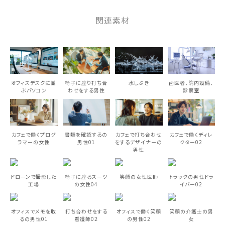
関連素材
オフィスデスクに並
椅子に座り打ち合
水しぶき
歯医者、院内設備、
ぶパソコン
わせをする男性
診察室
カフェで働くプログ
書類を確認するの
カフェで打ち合わせ
カフェで働くディレ
ラマーの女性
男性01
をするデザイナーの
クター02
男性
ドローンで撮影した
椅子に座るスーツ
笑顔の女性医師
トラックの男性ドラ
工場
の女性04
イバー02
オフィスでメモを取
打ち合わせをする
オフィスで働く笑顔
笑顔の介護士の男
るの男性01
看護師02
の男性02
女