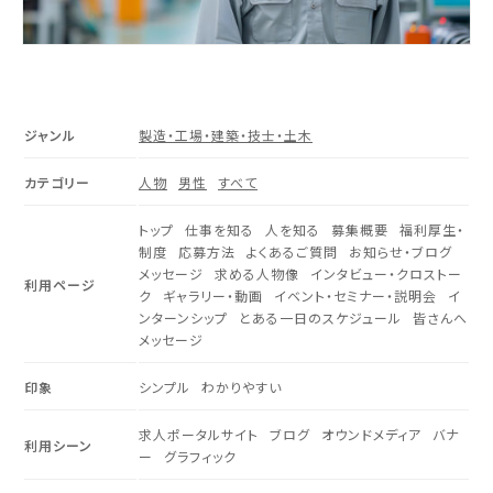
ジャンル
製造・工場・建築・技士・土木
カテゴリー
人物
男性
すべて
トップ
仕事を知る
人を知る
募集概要
福利厚生・
制度
応募方法
よくあるご質問
お知らせ・ブログ
メッセージ
求める人物像
インタビュー・クロストー
利用ページ
ク
ギャラリー・動画
イベント・セミナー・説明会
イ
ンターンシップ
とある一日のスケジュール
皆さんへ
メッセージ
印象
シンプル
わかりやすい
求人ポータルサイト
ブログ
オウンドメディア
バナ
利用シーン
ー
グラフィック