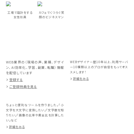
工場で設計をする
カフェでくつろぐ笑
女性社員
顔のビジネスマン
WEB業界の（現場の声、業種、デザイ
WEBデザイナー歴10年以上、利用サーバ
ー10種類以上のプロが自信をもってオス
ン、AI効率化、学習、副業、転職）情報
スメします！
を配信しています
詳細をみる
登録する
ご登録特典を見る
ちょっと便利なツールを作りました。「小
文字を大文字に変換したい」「文字数を知
りたい」「画像の比率や黄金比を計算した
い」など
詳細をみる