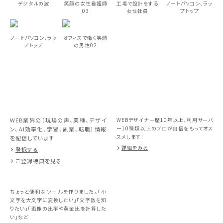
デジタルの波
笑顔の女性看護師
工場で設計をする
ノートパソコン、ラッ
03
女性社員
プトップ
ノートパソコン、ラッ
オフィスで働く笑顔
プトップ
の男性02
WEB業界の（現場の声、業種、デザイ
WEBデザイナー歴10年以上、利用サーバ
ー10種類以上のプロが自信をもってオス
ン、AI効率化、学習、副業、転職）情報
スメします！
を配信しています
詳細をみる
登録する
ご登録特典を見る
ちょっと便利なツールを作りました。「小
文字を大文字に変換したい」「文字数を知
りたい」「画像の比率や黄金比を計算した
い」など