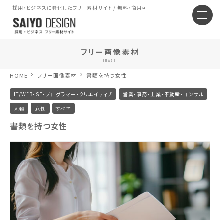
採用・ビジネスに特化したフリー素材サイト / 無料・商用可
フリー画像素材
IMAGE
HOME
フリー画像素材
書類を持つ女性
IT/WEB・SE・プログラマー・クリエイティブ
営業・事務・士業・不動産・コンサル
人物
女性
すべて
書類を持つ女性