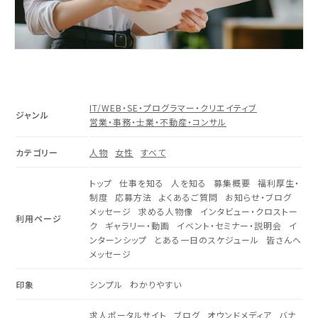
IT/WEB・SE・プログラマー・クリエイティブ
ジャンル
営業・事務・士業・不動産・コンサル
カテゴリー
人物
女性
すべて
トップ
仕事を知る
人を知る
募集概要
福利厚生・
制度
応募方法
よくあるご質問
お知らせ・ブログ
メッセージ
求める人物像
インタビュー・クロストー
利用ページ
ク
ギャラリー・動画
イベント・セミナー・説明会
イ
ンターンシップ
とある一日のスケジュール
皆さんへ
メッセージ
印象
シンプル
わかりやすい
求人ポータルサイト
ブログ
オウンドメディア
バナ