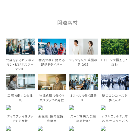
関連素材
会議をするビジネス
物流会社に勤める
シャツを来た笑顔の
ドローンで撮影した
マン・ビジネスウー
配送ドライバー
男女02
森林
マン01
工場で働く女性社
物流倉庫で働く作
オフィスで働く風景
駅のコンコースを
員
業スタッフの男性
01
歩く人々
ディスプレイをタッ
歯医者、院内設備、
スーツを来た笑顔
ホテリエ、ホテルマ
チする女性
診察室
の男性02
ン、男性スタッフ05