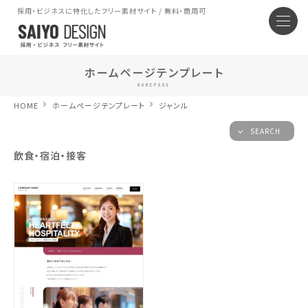
採用・ビジネスに特化したフリー素材サイト / 無料・商用可
ホームページテンプレート
HOMEPAGE
HOME
ホームページテンプレート
ジャンル
SEARCH
飲食・宿泊・接客
サイトタイプ
ホームページ (9)
オウンドメディア (0)
ランディングページ (6)
プロフィールサイト・SNSリンク集 (3)
ジャンル
IT/WEB・SE・プログラマー・クリエイティブ (4)
医療・介護・福祉・保育 (1)
物流・運輸・ドライバー (1)
製造・工場・建築・技士・土木 (1)
飲食・宿泊・接客 (1)