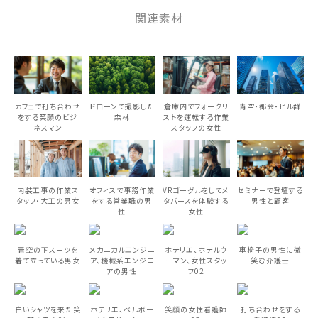
関連素材
カフェで打ち合わせ
ドローンで撮影した
倉庫内でフォークリ
青空・都会・ビル群
をする笑顔のビジ
森林
ストを運転する作業
ネスマン
スタッフの女性
内装工事の作業ス
オフィスで事務作業
VRゴーグルをしてメ
セミナーで登壇する
タッフ・大工の男女
をする営業職の男
タバースを体験する
男性と顧客
性
女性
青空の下スーツを
メカニカルエンジニ
ホテリエ、ホテルウ
車椅子の男性に微
着て立っている男女
ア、機械系エンジニ
ーマン、女性スタッ
笑む介護士
アの男性
フ02
白いシャツを来た笑
ホテリエ、ベルボー
笑顔の女性看護師
打ち合わせをする