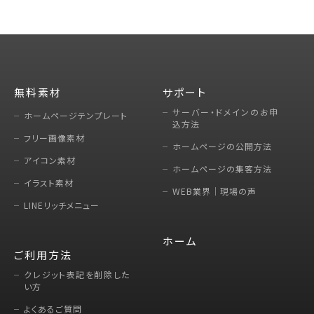
無料素材
サポート
サーバー・ドメインのお申
ホームページテンプレート
込方法
フリー画像素材
ホームページの公開方法
アイコン素材
ホームページの集客方法
イラスト素材
WEB業界｜現場の声
LINEリッチメニュー
ホーム
ご利用方法
クレジット表記を削除した
い方
よくあるご質問