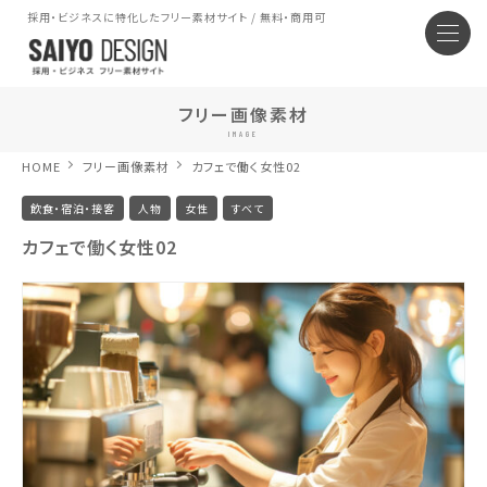
採用・ビジネスに特化したフリー素材サイト / 無料・商用可
フリー画像素材
IMAGE
HOME
フリー画像素材
カフェで働く女性02
飲食・宿泊・接客
人物
女性
すべて
カフェで働く女性02